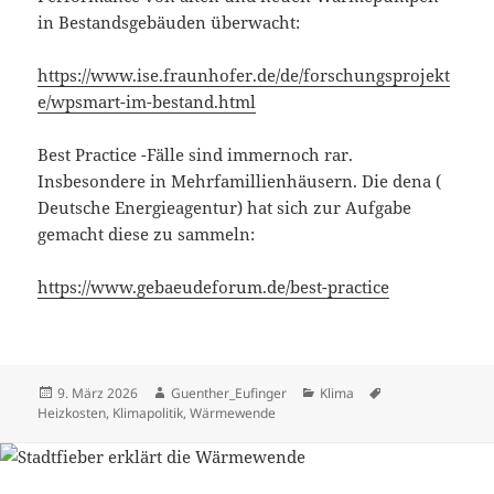
in Bestandsgebäuden überwacht:
https://www.ise.fraunhofer.de/de/forschungsprojekt
e/wpsmart-im-bestand.html
Best Practice -Fälle sind immernoch rar.
Insbesondere in Mehrfamillienhäusern. Die dena (
Deutsche Energieagentur) hat sich zur Aufgabe
gemacht diese zu sammeln:
https://www.gebaeudeforum.de/best-practice
Veröffentlicht
Autor
Kategorien
Schlagwörter
9. März 2026
Guenther_Eufinger
Klima
am
Heizkosten
,
Klimapolitik
,
Wärmewende