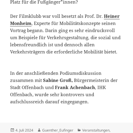
Platz für die Fußgänger*innen?
Der Filmklubb war voll besetzt als Prof. Dr.
Heiner
Monheim
, Experte für Mobilitätskonzepte seinen
Vortrag begann. Darin ging es sehr eindrucksvoll
um Beispiele für Verkehrsgestaltung, die sozial und
lebensfreundlich ist und dennoch allen
Verkehrsträgern die erforderliche Mobilität bietet.
In der anschließenden Podiumsdiskussion
zusammen mit
Sabine Groß,
Bürgermeisterin der
Stadt Offenbach und
Frank Achenbach
, IHK
Offenbach, wurde sehr kontrovers und
aufschlussreich darauf eingegangen.
Veröffentlicht
Autor
Kategorien
4. Juli 2024
Guenther_Eufinger
Veranstaltungen
,