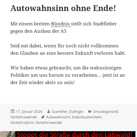
Autowahnsinn ohne Ende!
Mit einem breiten
Bündnis
stellt sich Stadtfieber
gegen den Ausbau der A5
Seid mit dabei, wenn Ihr noch nicht vollkommen
den Glauben an eine bessere Zukunft verloren habt.
Wir haben etwas gebraucht, um die wahnsinnigen
Politiker um uns herum zu verarbeiten… jetzt ist an
der Zeit wieder aktiv zu sein!
Veröffentlicht
Autor
Kategorien
17. Januar 2026
Guenther_Eufinger
Uncategorized
,
am
Schlagwörter
Verkehrswende
Autowahnsinn
,
Individualverkehr
,
Verkehrslärm
,
Verkehrswende