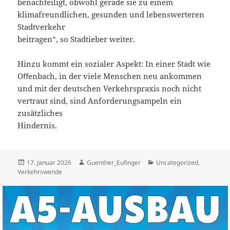
benachteiligt, obwohl gerade sie zu einem
klimafreundlichen, gesunden und lebenswerteren
Stadtverkehr
beitragen“, so Stadtieber weiter.
Hinzu kommt ein sozialer Aspekt: In einer Stadt wie
Oﬀenbach, in der viele Menschen neu ankommen
und mit der deutschen Verkehrspraxis noch nicht
vertraut sind, sind Anforderungsampeln ein
zusätzliches
Hindernis.
Veröffentlicht
Autor
Kategorien
17. Januar 2026
Guenther_Eufinger
Uncategorized
,
am
Verkehrswende