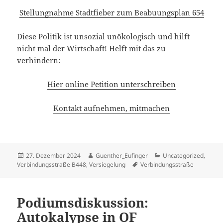
Stellungnahme Stadtfieber zum Beabuungsplan 654
Diese Politik ist unsozial unökologisch und hilft
nicht mal der Wirtschaft! Helft mit das zu
verhindern:
Hier online Petition unterschreiben
Kontakt aufnehmen, mitmachen
Veröffentlicht
Autor
Kategorien
27. Dezember 2024
Guenther_Eufinger
Uncategorized
,
am
Schlagwörter
Verbindungsstraße B448
,
Versiegelung
Verbindungsstraße
Podiumsdiskussion:
Autokalypse in OF