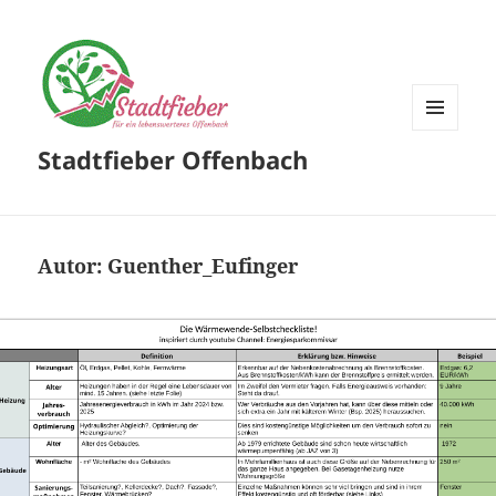
MENÜ
Stadtfieber Offenbach
UND
WIDGETS
Autor:
Guenther_Eufinger