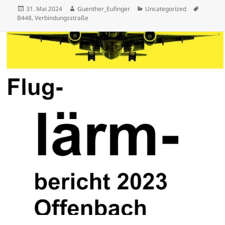
Veröffentlicht
Autor
Kategorien
Schlagw
31. Mai 2024
Guenther_Eufinger
Uncategorized
am
B448
,
Verbindungsstraße