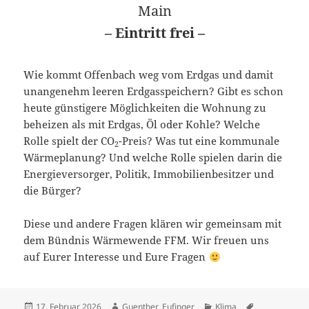
Main
– Eintritt frei –
Wie kommt Offenbach weg vom Erdgas und damit
unangenehm leeren Erdgasspeichern? Gibt es schon
heute günstigere Möglichkeiten die Wohnung zu
beheizen als mit Erdgas, Öl oder Kohle? Welche
Rolle spielt der CO
-Preis? Was tut eine kommunale
2
Wärmeplanung? Und welche Rolle spielen darin die
Energieversorger, Politik, Immobilienbesitzer und
die Bürger?
Diese und andere Fragen klären wir gemeinsam mit
dem Bündnis Wärmewende FFM. Wir freuen uns
auf Eurer Interesse und Eure Fragen
Veröffentlicht
Autor
Kategorien
Schlagwörter
17. Februar 2026
Guenther_Eufinger
Klima