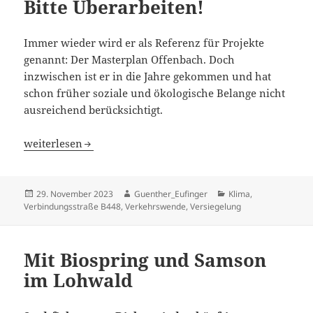
Bitte Überarbeiten!
Immer wieder wird er als Referenz für Projekte
genannt: Der Masterplan Offenbach. Doch
inzwischen ist er in die Jahre gekommen und hat
schon früher soziale und ökologische Belange nicht
ausreichend berücksichtigt.
Masterplan Offenbach – Bitte Überarbeiten!
weiterlesen
Veröffentlicht
Autor
Kategorien
29. November 2023
Guenther_Eufinger
Klima
,
am
Verbindungsstraße B448
,
Verkehrswende
,
Versiegelung
Mit Biospring und Samson
im Lohwald