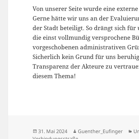
Von unserer Seite wurde eine externe
Gerne hätte wir uns an der Evaluieru
der Stadt beteiligt. So drängt sich fü
die einst vollmundig versprochene Bü
vorgeschobenen administrativen Grü
Sicherlich kein Grund für uns beruhi
Transparenz der Akteure zu vertraue
diesem Thema!
Veröffentlicht
Autor
Ka
31. Mai 2024
Guenther_Eufinger
Un
am
Verbindungsstraße