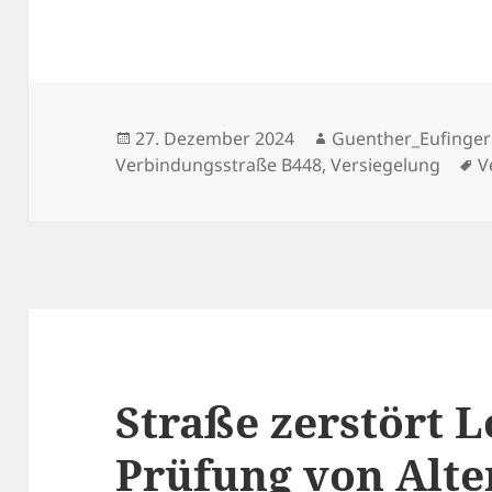
Veröffentlicht
Autor
27. Dezember 2024
Guenther_Eufinger
am
S
Verbindungsstraße B448
,
Versiegelung
V
Straße zerstört 
Prüfung von Alte