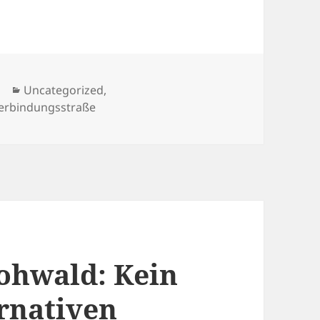
Kategorien
Uncategorized
,
chlagwörter
erbindungsstraße
Lohwald: Kein
rnativen