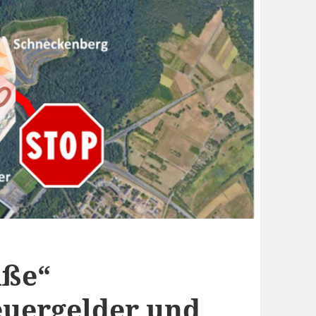
aße“
euergelder und